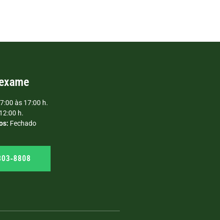
 exame
7:00 às 17:00 h.
12:00 h.
os:
Fechado
303‑8808