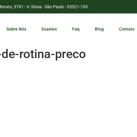
Morato, 3791 - V. Sônia - São Paulo - 05521-100
Sobre Nós
Exames
Faq
Blog
Contato
-de-rotina-preco