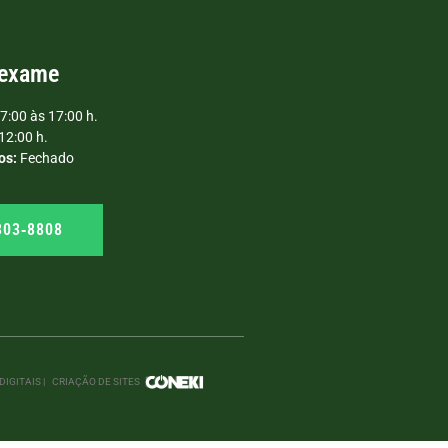
 exame
7:00 às 17:00 h.
12:00 h.
os:
Fechado
303‑8808
IGITAIS |
CRIAÇÃO DE SITES