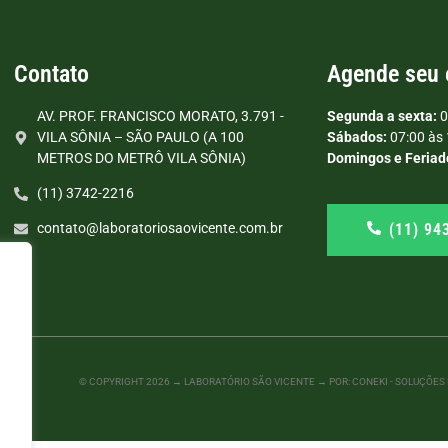
Contato
Agende seu
AV. PROF. FRANCISCO MORATO, 3.791 -
Segunda a sexta:
0
VILA SÔNIA – SÃO PAULO (A 100
Sábados:
07:00 às 
METROS DO METRÔ VILA SÔNIA)
Domingos e Feriad
(11) 3742-2216
(11) 94
contato@laboratoriosaovicente.com.br
© COPYRIGHT
2026
→ LABORATÓRIO SÃO VICENTE → POR: CONEKI - SOLUÇÕES D