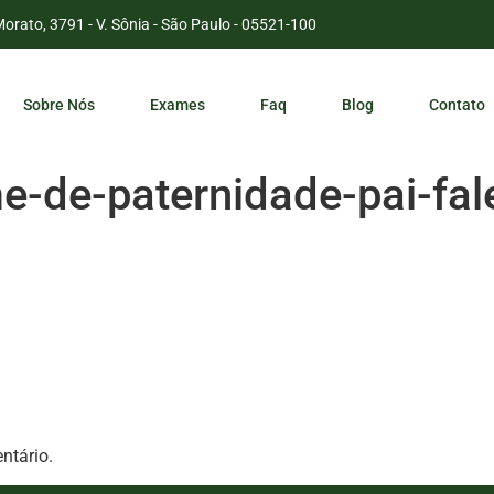
Morato, 3791 - V. Sônia - São Paulo - 05521-100
Sobre Nós
Exames
Faq
Blog
Contato
-de-paternidade-pai-fal
ntário.