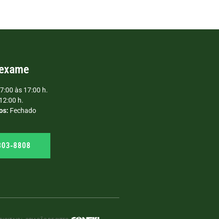
 exame
7:00 às 17:00 h.
12:00 h.
os:
Fechado
303‑8808