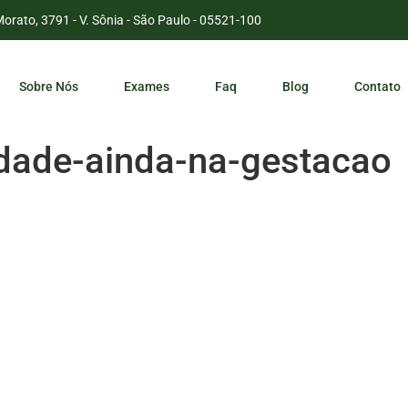
Morato, 3791 - V. Sônia - São Paulo - 05521-100
Sobre Nós
Exames
Faq
Blog
Contato
dade-ainda-na-gestacao