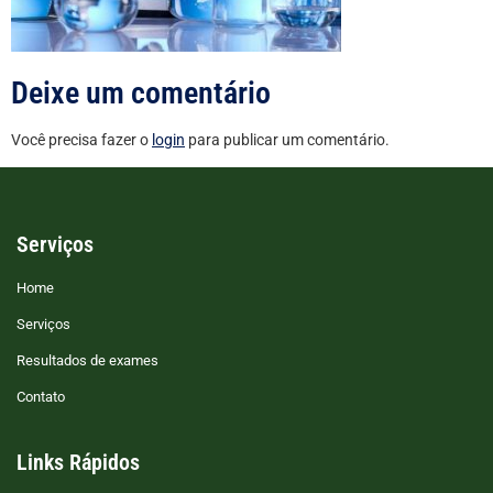
Deixe um comentário
Você precisa fazer o
login
para publicar um comentário.
Serviços
Home
Serviços
Resultados de exames
Contato
Links Rápidos