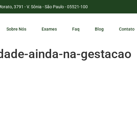
Morato, 3791 - V. Sônia - São Paulo - 05521-100
Sobre Nós
Exames
Faq
Blog
Contato
dade-ainda-na-gestacao