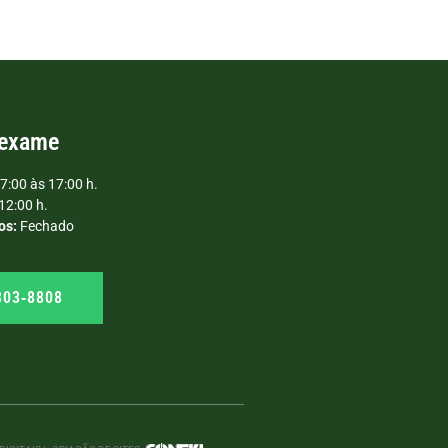
 exame
7:00 às 17:00 h.
12:00 h.
os:
Fechado
303‑8808