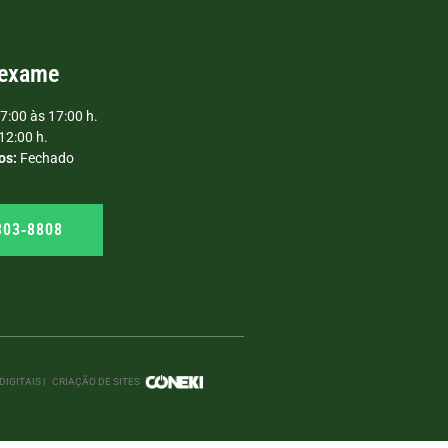
 exame
7:00 às 17:00 h.
12:00 h.
os:
Fechado
303‑8808
IGITAIS |
CRIAÇÃO DE SITES