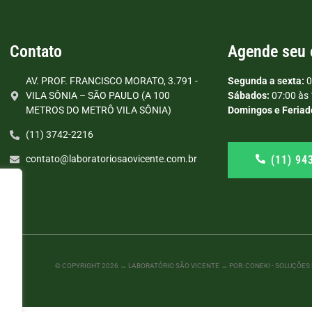
Contato
Agende seu
AV. PROF. FRANCISCO MORATO, 3.791 -
Segunda a sexta:
0
VILA SÔNIA – SÃO PAULO (A 100
Sábados:
07:00 às 
METROS DO METRÔ VILA SÔNIA)
Domingos e Feriad
(11) 3742-2216
(11) 94
contato@laboratoriosaovicente.com.br
© COPYRIGHT
2026
→ LABORATÓRIO SÃO VICENTE → POR: CONEKI - SOLUÇÕES D