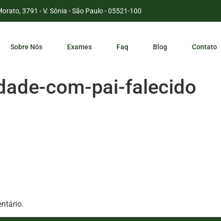
Morato, 3791 - V. Sônia - São Paulo - 05521-100
Sobre Nós
Exames
Faq
Blog
Contato
dade-com-pai-falecido
ntário.