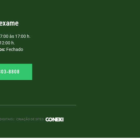
 exame
7:00 às 17:00 h.
12:00 h.
os:
Fechado
303‑8808
IGITAIS |
CRIAÇÃO DE SITES