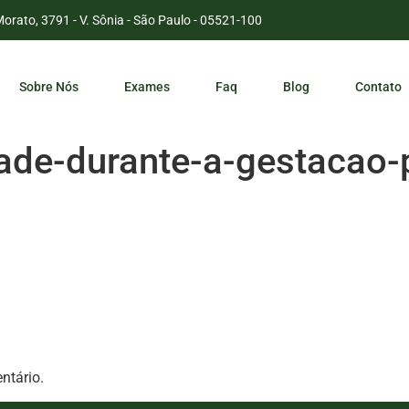
Morato, 3791 - V. Sônia - São Paulo - 05521-100
Sobre Nós
Exames
Faq
Blog
Contato
ade-durante-a-gestacao-
ntário.