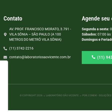
Contato
Agende seu
AV. PROF. FRANCISCO MORATO, 3.791 -
Segunda a sexta:
0
VILA SÔNIA – SÃO PAULO (A 100
Sábados:
07:00 às 
METROS DO METRÔ VILA SÔNIA)
Domingos e Feriad
(11) 3742-2216
(11) 94
contato@laboratoriosaovicente.com.br
© COPYRIGHT
2026
→ LABORATÓRIO SÃO VICENTE → POR: CONEKI - SOLUÇÕES D