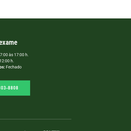
 exame
7:00 às 17:00 h.
12:00 h.
os:
Fechado
303‑8808