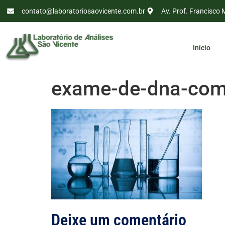
contato@laboratoriosaovicente.com.br
Av. Prof. Francisco 
Início
exame-de-dna-com-
Deixe um comentário