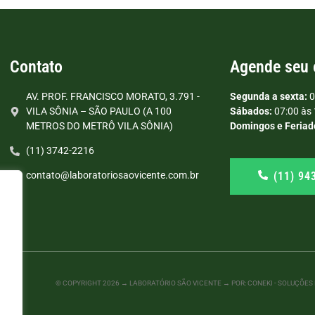
Contato
Agende seu
AV. PROF. FRANCISCO MORATO, 3.791 -
Segunda a sexta:
0
VILA SÔNIA – SÃO PAULO (A 100
Sábados:
07:00 às 
METROS DO METRÔ VILA SÔNIA)
Domingos e Feriad
(11) 3742-2216
(11) 94
contato@laboratoriosaovicente.com.br
© COPYRIGHT
2026
→ LABORATÓRIO SÃO VICENTE → POR: CONEKI - SOLUÇÕES D