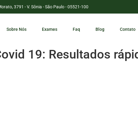
Morato, 3791 - V. Sônia - São Paulo - 05521-100
Sobre Nós
Exames
Faq
Blog
Contato
Covid 19: Resultados rápi