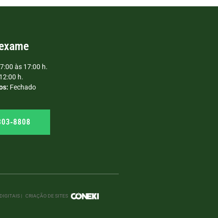
 exame
7:00 às 17:00 h.
12:00 h.
os:
Fechado
303‑8808
IGITAIS |
CRIAÇÃO DE SITES