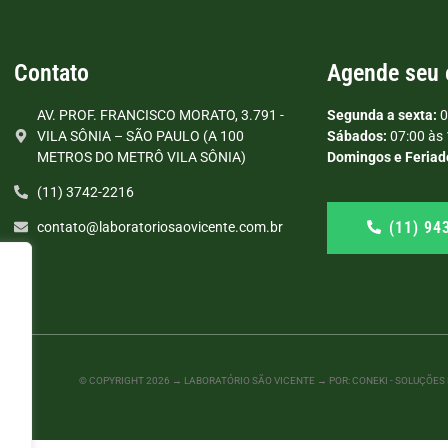
Contato
Agende seu
AV. PROF. FRANCISCO MORATO, 3.791 -
Segunda a sexta:
0
VILA SÔNIA – SÃO PAULO (A 100
Sábados:
07:00 às 
METROS DO METRÔ VILA SÔNIA)
Domingos e Feriad
(11) 3742-2216
(11) 94
contato@laboratoriosaovicente.com.br
© COPYRIGHT
2026
→ LABORATÓRIO SÃO VICENTE → POR: CONEKI - SOLUÇÕES D