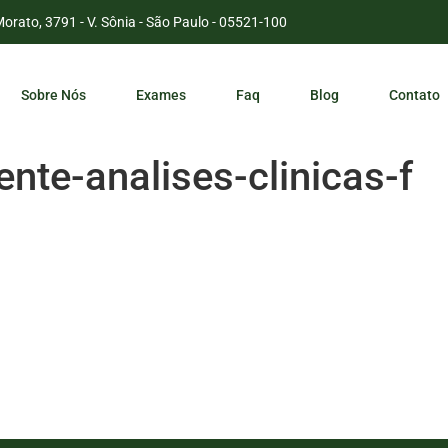
Morato, 3791 - V. Sônia - São Paulo - 05521-100
Sobre Nós
Exames
Faq
Blog
Contato
ente-analises-clinicas-f