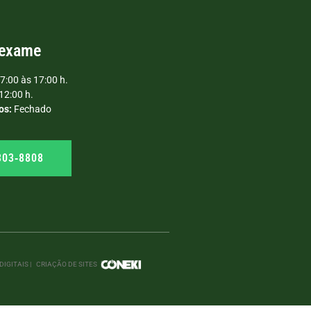
 exame
7:00 às 17:00 h.
12:00 h.
os:
Fechado
303‑8808
IGITAIS |
CRIAÇÃO DE SITES