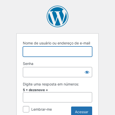
Acessar
Nome de usuário ou endereço de e-mail
Senha
Digite uma resposta em números:
5 + dezenove =
Lembrar-me